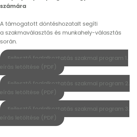
számára
A támogatott döntéshozatalt segíti
a szakmaválasztás és munkahely-választás
során.
Fejlesztő foglalkoztatás szakmai program 1.
leírás letöltése (PDF)
Fejlesztő foglalkoztatás szakmai program 2.
leírás letöltése (PDF)
Fejlesztő foglalkoztatás szakmai program 3.
leírás letöltése (PDF)