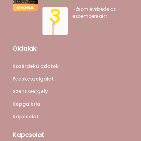
2019. január 28
Három évtizede az
esőemberekért
2018. június 28
Oldalak
Közérdekű adatok
Fecskeszolgálat
Szent Gergely
Képgaléria
Kapcsolat
Kapcsolat