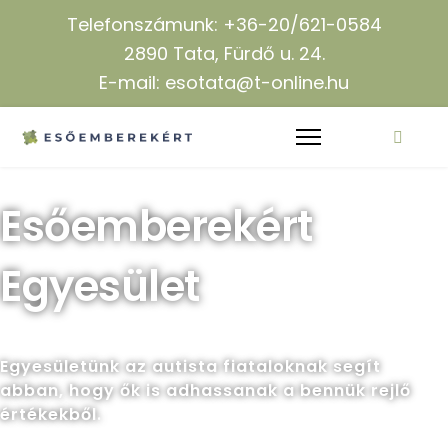
Telefonszámunk: +36-20/621-0584
2890 Tata, Fürdő u. 24.
E-mail: esotata@t-online.hu
Esőemberekért
Egyesület
Egyesületünk az autista fiataloknak segít
abban, hogy ők is adhassanak a bennük rejlő
értékekből.