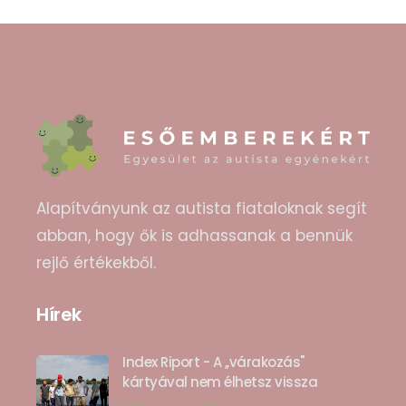
Alapítványunk az autista fiataloknak segít
abban, hogy ők is adhassanak a bennük
rejlő értékekből.
Hírek
Index Riport - A ,,várakozás"
kártyával nem élhetsz vissza