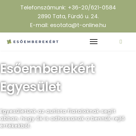
Telefonszámunk: +36-20/621-0584
2890 Tata, Fürdő u. 24.
E-mail: esotata@t-online.hu
Esőemberekért
Egyesület
Egyesületünk az autista fiataloknak segít
abban, hogy ők is adhassanak a bennük rejlő
értékekből.