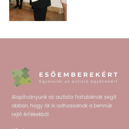
Alapítványunk az autista fiataloknak segít
abban, hogy ők is adhassanak a bennük
rejlő értékekből.