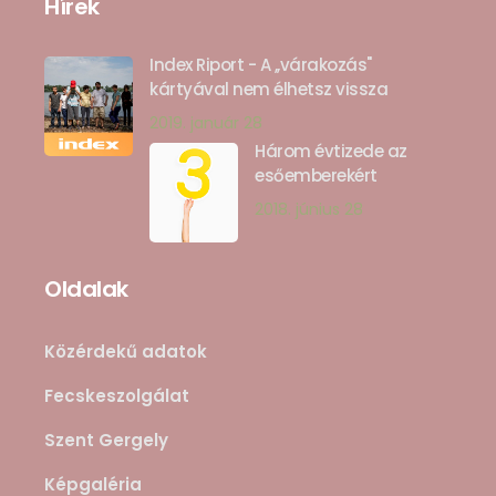
Hírek
Index Riport - A ,,várakozás"
kártyával nem élhetsz vissza
2019. január 28
Három évtizede az
esőemberekért
2018. június 28
Oldalak
Közérdekű adatok
Fecskeszolgálat
Szent Gergely
Képgaléria