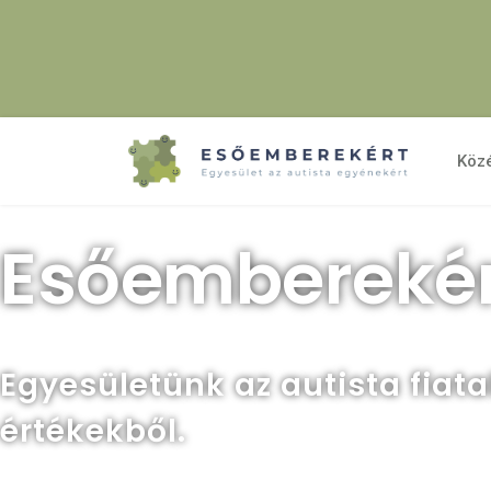
Köz
Esőemberekér
Egyesületünk az autista fiat
értékekből.