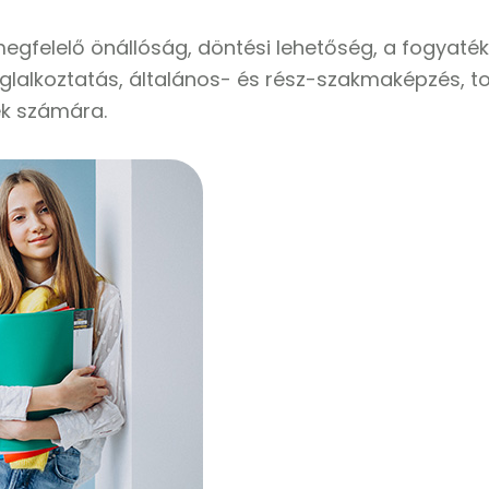
egfelelő önállóság, döntési lehetőség, a fogyaté
oglalkoztatás, általános- és rész-szakmaképzés, 
ek számára.