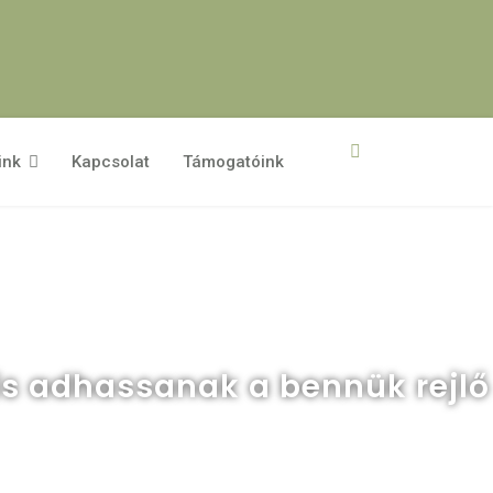
ink
Kapcsolat
Támogatóink
 is adhassanak a bennük rejlő