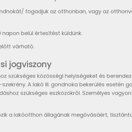
gondnokát/ fogadjuk az otthonban, vagy az otthonv
 napon belül értesítést küldünk.
lőtt várható.
si jogviszony
hoz szükséges közösségi helyiségeket és berendezés
ló-szekrény. A lakó ill. gondnoka bekerülés esetén
lkodáshoz szükséges eszközökről. Személyes vagyont
rtozik a lakóotthon állagának megóvásáért, tisztánt