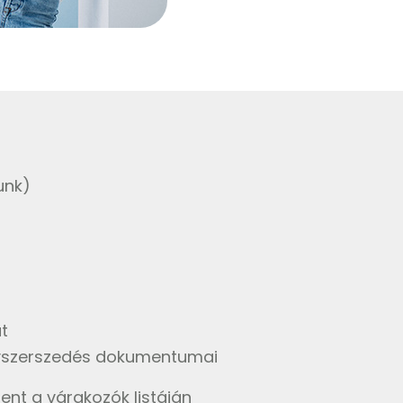
unk)
t
gyszerszedés dokumentumai
ent a várakozók listáján