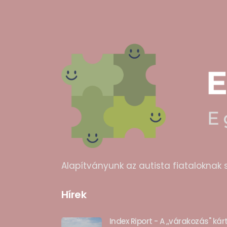
Alapítványunk az autista fiataloknak 
Hírek
Index Riport - A ,,várakozás" ká