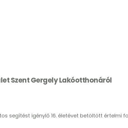
let Szent Gergely Lakóotthonáról
 segítést igénylő 16. életévet betöltött értelmi f