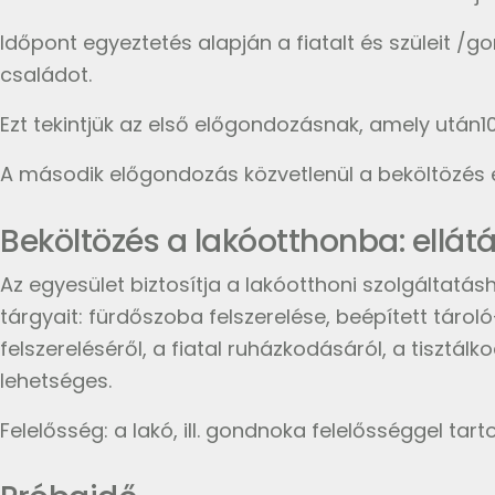
Időpont egyeztetés alapján a fiatalt és szüleit /
családot.
Ezt tekintjük az első előgondozásnak, amely után10
A második előgondozás közvetlenül a beköltözés e
Beköltözés a lakóotthonba: ellátá
Az egyesület biztosítja a lakóotthoni szolgáltatás
tárgyait: fürdőszoba felszerelése, beépített táro
felszereléséről, a fiatal ruházkodásáról, a tisztá
lehetséges.
Felelősség: a lakó, ill. gondnoka felelősséggel ta