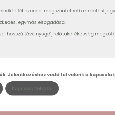
mindkét fél azonnal megszüntetheti az ellátási jogv
eszkedés, egymás elfogadása.
ása; hosszú távú nyugdíj-előtakarékosság megköté
ók. Jelentkezéshez vedd fel velünk a kapcsolat
Kapcsolatfelvétel