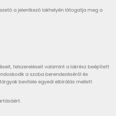
ezető a jelentkező lakhelyén látogatja meg a
eit, felszereléseit valamint a lakrész beépített
 gondoskodik a szoba berendezéséről és
árgyak bevitele egyedi elbírálás mellett
artásáért.