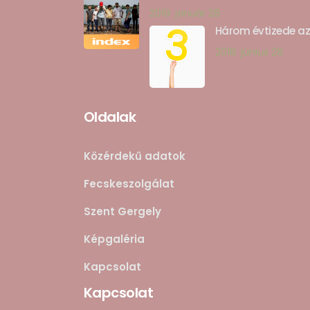
2019. január 28
Három évtizede a
2018. június 28
Oldalak
Közérdekű adatok
Fecskeszolgálat
Szent Gergely
Képgaléria
Kapcsolat
Kapcsolat