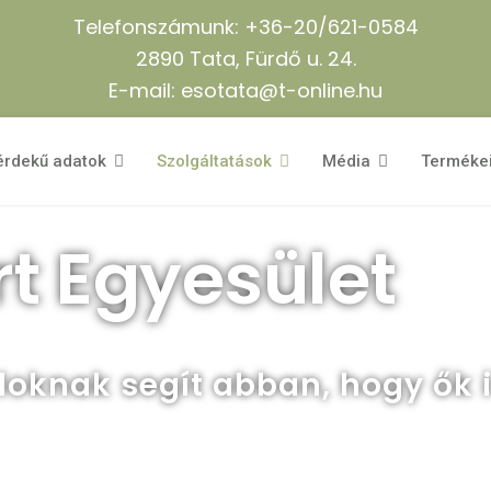
Telefonszámunk: +36-20/621-0584
2890 Tata, Fürdő u. 24.
E-mail: esotata@t-online.hu
érdekű adatok
Szolgáltatások
Média
Terméke
t Egyesület
aloknak segít abban, hogy ők