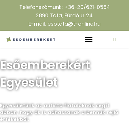
Telefonszámunk: +36-20/621-0584
2890 Tata, Fürdő u. 24.
E-mail: esotata@t-online.hu
Esőemberekért
Egyesület
Egyesületünk az autista fiataloknak segít
abban, hogy ők is adhassanak a bennük rejlő
értékekből.