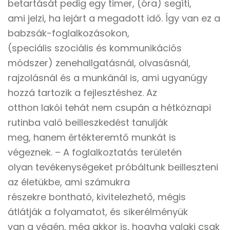
betartását pedig egy timer, (óra) segíti,
ami jelzi, ha lejárt a megadott idő. Így van ez a
babzsák-foglalkozásokon,
(speciális szociális és kommunikációs
módszer) zenehallgatásnál, olvasásnál,
rajzolásnál és a munkánál is, ami ugyanúgy
hozzá tartozik a fejlesztéshez. Az
otthon lakói tehát nem csupán a hétköznapi
rutinba való beilleszkedést tanulják
meg, hanem értékteremtő munkát is
végeznek. – A foglalkoztatás területén
olyan tevékenységeket próbáltunk beilleszteni
az életükbe, ami számukra
részekre bontható, kivitelezhető, mégis
átlátják a folyamatot, és sikerélményük
van a végén, még akkor is, hogyha valaki csak