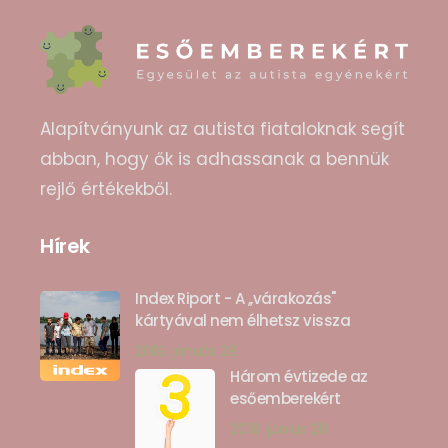
Alapítványunk az autista fiataloknak segít
abban, hogy ők is adhassanak a bennük
rejlő értékekből.
Hírek
Index Riport - A ,,várakozás"
kártyával nem élhetsz vissza
2019. január 28
Három évtizede az
esőemberekért
2018. június 28