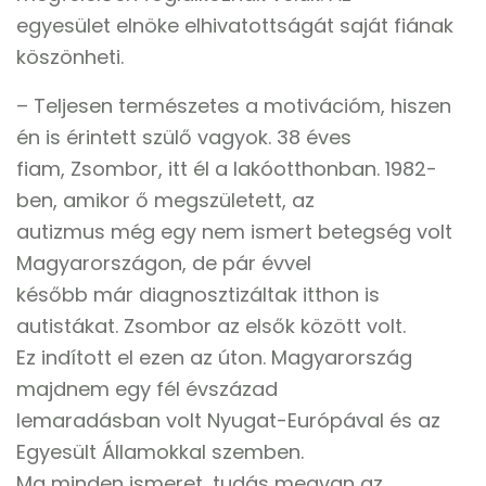
egyesület elnöke elhivatottságát saját fiának
köszönheti.
– Teljesen természetes a motivációm, hiszen
én is érintett szülő vagyok. 38 éves
fiam, Zsombor, itt él a lakóotthonban. 1982-
ben, amikor ő megszületett, az
autizmus még egy nem ismert betegség volt
Magyarországon, de pár évvel
később már diagnosztizáltak itthon is
autistákat. Zsombor az elsők között volt.
Ez indított el ezen az úton. Magyarország
majdnem egy fél évszázad
lemaradásban volt Nyugat-Európával és az
Egyesült Államokkal szemben.
Ma minden ismeret, tudás megvan az