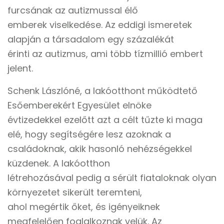
furcsának az autizmussal élő
emberek viselkedése. Az eddigi ismeretek
alapján a társadalom egy százalékát
érinti az autizmus, ami több tízmillió embert
jelent.
Schenk Lászlóné, a lakóotthont működtető
Esőemberekért Egyesület elnöke
évtizedekkel ezelőtt azt a célt tűzte ki maga
elé, hogy segítségére lesz azoknak a
családoknak, akik hasonló nehézségekkel
küzdenek. A lakóotthon
létrehozásával pedig a sérült fiataloknak olyan
környezetet sikerült teremteni,
ahol megértik őket, és igényeiknek
megfelelően foglalkoznak velük. Az