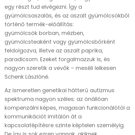
egy részt tud elvégezni. Így a
gyümölcsaszalás, és az aszalt gyümölcsökből
történő termék-előállítás:
gyümölcsök borban, mézben,
gyümölcsteaként vagy gyümölcsbőrként
feldolgozva, illetve az aszalt paprika,
paradicsom. Ezeket forgalmazzuk is, és
nagyon szeretik a vevők – meséli lelkesen
Schenk Lászlóné.
Az ismeretlen genetikai hátterű autizmus
spektruma nagyon széles: az önállóan
kompenzálni képes, magasan funkcionálótól a
kommunikációt imitálón át a
kapcsolatépítésre szinte képtelen személyig.
De így is sok ezren vannak, akiknek