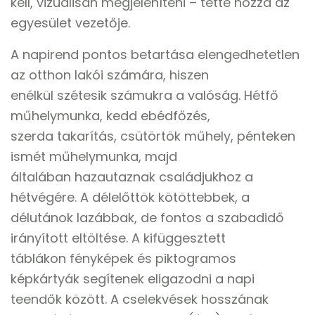
kell, vizuálisan megjeleníteni – tette hozzá az
egyesület vezetője.
A napirend pontos betartása elengedhetetlen
az otthon lakói számára, hiszen
enélkül szétesik számukra a valóság. Hétfő
műhelymunka, kedd ebédfőzés,
szerda takarítás, csütörtök műhely, pénteken
ismét műhelymunka, majd
általában hazautaznak családjukhoz a
hétvégére. A délelőttök kötöttebbek, a
délutánok lazábbak, de fontos a szabadidő
irányított eltöltése. A kifüggesztett
táblákon fényképek és piktogramos
képkártyák segítenek eligazodni a napi
teendők között. A cselekvések hosszának