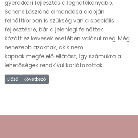
gyerekkori fejlesztés a leghatékonyabb.
Schenk Lászlóné elmondása alapján
felnőttkorban is szükség van a speciális
fejlesztésre, bár a jelenlegi felnőttek
között ez kevesek esetében valósul meg. Még
nehezebb azoknak, akik nem
kapnak megfelelő ellátást, így számukra a
lehetőségek rendkívül korlátozottak.
Előző cikk: Index Riport - A ,,várakozás" kártyával nem élhetsz
Következő cikk: A világ egy autista szemével
Előző
Következő