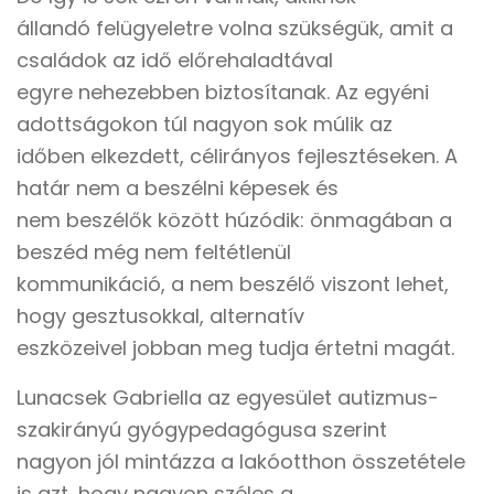
állandó felügyeletre volna szükségük, amit a
családok az idő előrehaladtával
egyre nehezebben biztosítanak. Az egyéni
adottságokon túl nagyon sok múlik az
időben elkezdett, célirányos fejlesztéseken. A
határ nem a beszélni képesek és
nem beszélők között húzódik: önmagában a
beszéd még nem feltétlenül
kommunikáció, a nem beszélő viszont lehet,
hogy gesztusokkal, alternatív
eszközeivel jobban meg tudja értetni magát.
Lunacsek Gabriella az egyesület autizmus-
szakirányú gyógypedagógusa szerint
nagyon jól mintázza a lakóotthon összetétele
is azt, hogy nagyon széles a