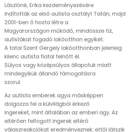
Lászlóné, Erika kezdeményezésére
indították az első autista osztályt Tatán, majd
2001-ben ő hozta létre a
Magyarországon működő, mindössze tíz,
autistákat fogadó lakóotthon egyikét.
A tatai Szent Gergely lakóotthonban jelenleg
kilenc autista fiatal felnőtt él.
Súlyos vagy középsúlyos állapotuk miatt
mindegyikük állandó támogatásra
szorul.
Az autista emberek agya másképpen
dolgozza fel a külvilágból érkező
ingereket, mint általában az emberi agy. Az
eltérően felfogott ingerek eltérő
válaszreakciókat eredményeznek: ettől látszik